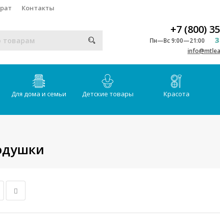
врат
Контакты
+7 (800) 3
З
Пн—Вс 9:00—21:00
info@mtlea
Для дома и семьи
Детские товары
Красота
одушки