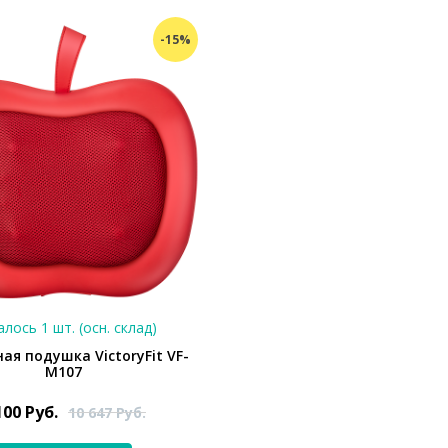
-15%
лось 1 шт. (осн. склад)
ая подушка VictoryFit VF-
M107
100
Руб.
10 647
Руб.