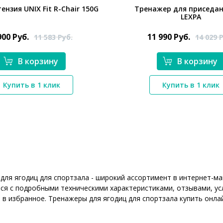
ензия UNIX Fit R-Chair 150G
Тренажер для приседан
LEXPA
900
Руб.
11 990
Руб.
11 583
Руб.
14 029
Р
В корзину
В корзину
*}
*}
Купить в 1 клик
Купить в 1 клик
для ягодиц для спортзала - широкий ассортимент в интернет-ма
ся с подробными техническими характеристиками, отзывами, ус
 в избранное. Тренажеры для ягодиц для спортзала купить онла