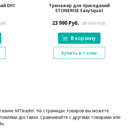
ий DFC
Тренажер для приседаний
STONERISE EasySquat
23 990
Руб.
уб.
28 069
Руб.
В корзину
*}
Купить в 1 клик
газине MTleader. На страницах товаров вы можете
ловиями доставки. Сравнивайте с другими товарами или
йн.