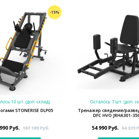
-15%
лось 10 шт. (доп. склад)
Осталось 7 шт. (доп. с
огами STONERISE DLP05
Тренажер сведение/разве
DFC HVO JRHA301-35
 990
Руб.
54 990
Руб.
187 189
Руб.
64 339
Р