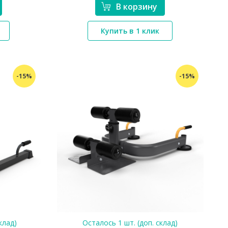
В корзину
*}
Купить в 1 клик
-15%
-15%
клад)
Осталось 1 шт. (доп. склад)