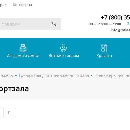
врат
Контакты
+7 (800) 3
З
Пн—Вс 9:00—21:00
info@mtlea
Для дома и семьи
Детские товары
Красота
нажеры
Тренажеры для тренажерного зала
Тренажеры для но
ортзала