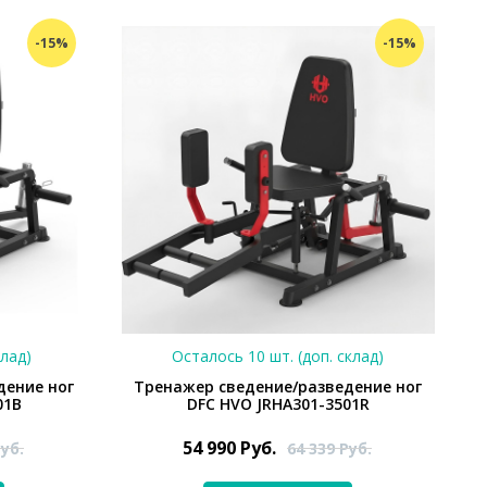
-15%
-15%
клад)
Осталось 10 шт. (доп. склад)
дение ног
Тренажер сведение/разведение ног
01B
DFC HVO JRHA301-3501R
54 990
Руб.
уб.
64 339
Руб.