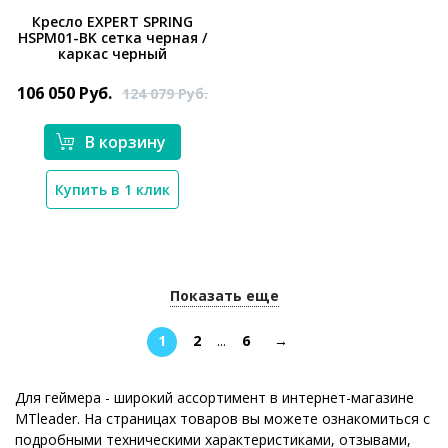
Кресло EXPERT SPRING
HSPM01-BK сетка черная /
*}
каркас черный
106 050
Руб.
124 079
Руб.
В корзину
Купить в 1 клик
Показать еще
1
2
...
6
→
Для геймера - широкий ассортимент в интернет-магазине
MTleader. На страницах товаров вы можете ознакомиться с
подробными техническими характеристиками, отзывами,