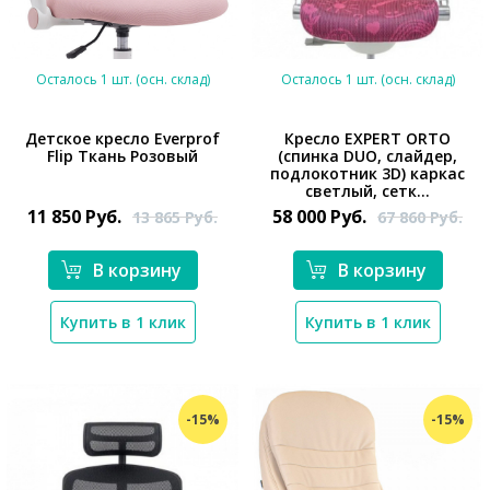
Осталось 1 шт. (осн. склад)
Осталось 1 шт. (осн. склад)
Детское кресло Everprof
Кресло EXPERT ORTO
Flip Ткань Розовый
(спинка DUO, слайдер,
подлокотник 3D) каркас
светлый, сетк...
11 850
Руб.
58 000
Руб.
13 865
Руб.
67 860
Руб.
В корзину
В корзину
*}
*}
Купить в 1 клик
Купить в 1 клик
-15%
-15%