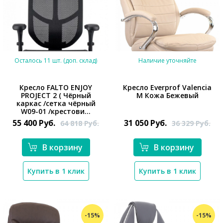
Осталось 11 шт. (доп. склад)
Наличие уточняйте
Кресло FALTO ENJOY
Кресло Everprof Valencia
PROJECT 2 ( Чёрный
M Кожа Бежевый
каркас /сетка чёрный
W09-01 /крестови...
55 400
Руб.
31 050
Руб.
64 818
Руб.
36 329
Руб.
В корзину
В корзину
*}
Купить в 1 клик
Купить в 1 клик
*}
-15%
-15%