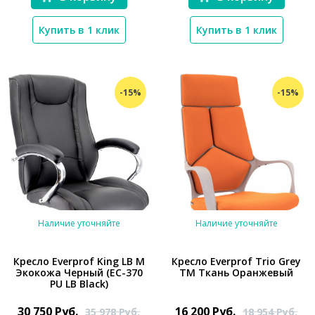
*}
*}
Купить в 1 клик
Купить в 1 клик
-15%
-15%
Наличие уточняйте
Наличие уточняйте
Кресло Everprof King LB M
Кресло Everprof Trio Grey
Экокожа Черный (EC-370
TM Ткань Оранжевый
PU LB Black)
30 750
Руб.
16 200
Руб.
35 978
Руб.
18 954
Руб.