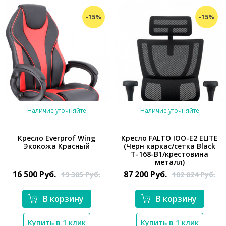
-15%
-15%
Наличие уточняйте
Наличие уточняйте
Кресло Everprof Wing
Кресло FALTO IOO-E2 ELITE
Экокожа Красный
(Черн каркас/сетка Black
T-168-B1/крестовина
металл)
16 500
Руб.
87 200
Руб.
19 305
Руб.
102 024
Руб.
В корзину
В корзину
*}
Купить в 1 клик
Купить в 1 клик