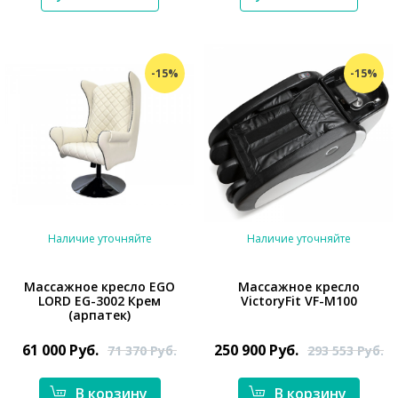
-15%
-15%
Наличие уточняйте
Наличие уточняйте
Массажное кресло EGO
Массажное кресло
LORD EG-3002 Крем
VictoryFit VF-M100
*}
(арпатек)
*}
61 000
Руб.
250 900
Руб.
71 370
Руб.
293 553
Руб.
В корзину
В корзину