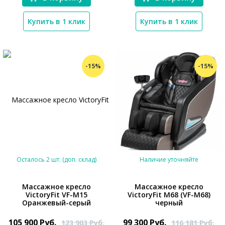
Купить в 1 клик
Купить в 1 клик
-15%
-15%
Осталось 2 шт. (доп. склад)
Наличие уточняйте
Массажное кресло
Массажное кресло
VictoryFit VF-M15
VictoryFit M68 (VF-M68)
Оранжевый-серый
черный
*}
105 900
Руб.
99 300
Руб.
123 903
Руб.
116 181
Руб.