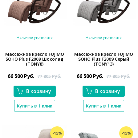
Наличие уточняйте
Наличие уточняйте
Массажное кресло FUJIMO
Массажное кресло FUJIMO
SOHO Plus F2009 Шоколад
SOHO Plus F2009 Серый
*}
*}
(TONY8)
(TONY13)
66 500
Руб.
66 500
Руб.
77 805
Руб.
77 805
Руб.
В корзину
В корзину
Купить в 1 клик
Купить в 1 клик
-15%
-15%