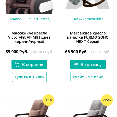
Осталось 1 шт. (осн. склад)
Наличие уточняйте
Массажное кресло
Массажное кресло
VictoryFit VF-M81 цвет
качалка FUJIMO SOHO
*}
коричн/черный
NEXT Серый
89 900
Руб.
66 500
Руб.
105 183
Руб.
77 805
Руб.
В корзину
В корзину
*}
Купить в 1 клик
Купить в 1 клик
-15%
-15%