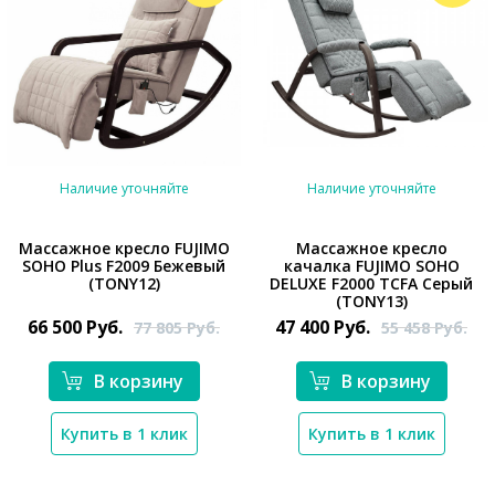
Наличие уточняйте
Наличие уточняйте
Массажное кресло FUJIMO
Массажное кресло
SOHO Plus F2009 Бежевый
качалка FUJIMO SOHO
*}
*}
(TONY12)
DELUXE F2000 TCFA Серый
(TONY13)
66 500
Руб.
47 400
Руб.
77 805
Руб.
55 458
Руб.
В корзину
В корзину
Купить в 1 клик
Купить в 1 клик