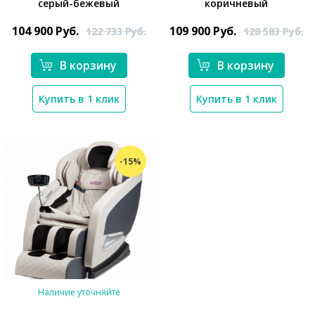
серый-бежевый
коричневый
*}
*}
104 900
Руб.
109 900
Руб.
122 733
Руб.
128 583
Руб.
В корзину
В корзину
Купить в 1 клик
Купить в 1 клик
-15%
Наличие уточняйте