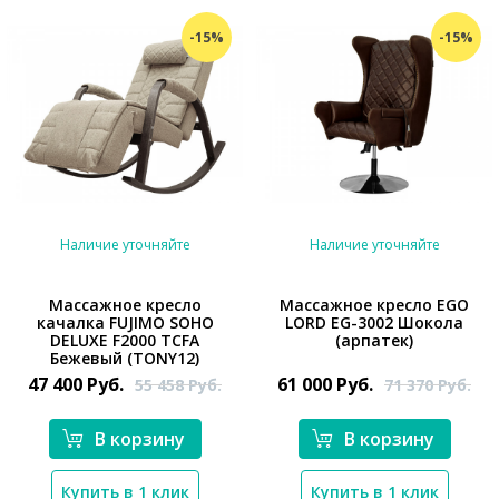
-15%
-15%
Наличие уточняйте
Наличие уточняйте
Массажное кресло
Массажное кресло EGO
качалка FUJIMO SOHO
LORD EG-3002 Шокола
*}
*}
DELUXE F2000 TCFA
(арпатек)
Бежевый (TONY12)
47 400
Руб.
61 000
Руб.
55 458
Руб.
71 370
Руб.
В корзину
В корзину
Купить в 1 клик
Купить в 1 клик