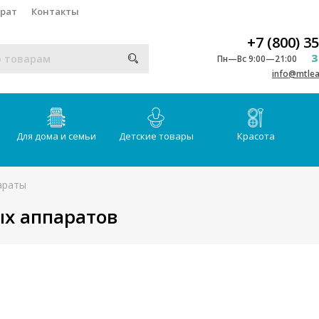
врат
Контакты
+7 (800) 3
З
Пн—Вс 9:00—21:00
info@mtlea
Для дома и семьи
Детские товары
Красота
араты
х аппаратов