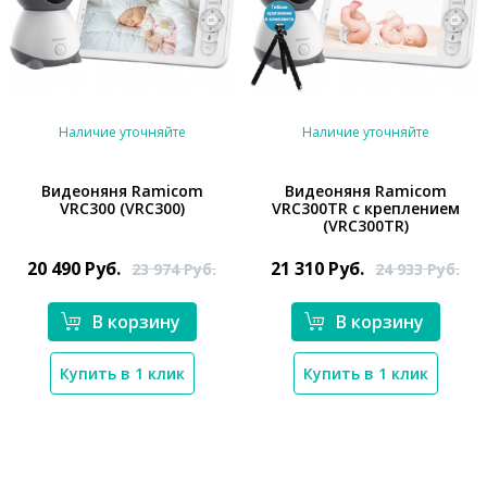
Наличие уточняйте
Наличие уточняйте
Видеоняня Ramicom
Видеоняня Ramicom
VRC300 (VRC300)
VRC300TR с креплением
*}
*}
(VRC300TR)
20 490
Руб.
21 310
Руб.
23 974
Руб.
24 933
Руб.
В корзину
В корзину
Купить в 1 клик
Купить в 1 клик