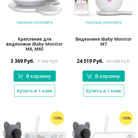
Наличие уточняйте
Наличие уточняйте
Крепление для
Видеоняня iBaby Monitor
видеоняни iBaby Monitor
M7
M6, M6S
*}
*}
3 369
Руб.
24 519
Руб.
3 942
Руб.
28 688
Руб.
В корзину
В корзину
Купить в 1 клик
Купить в 1 клик
-15%
-15%