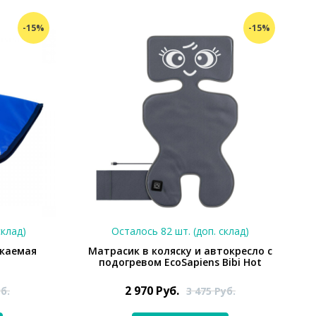
-15%
-15%
склад)
Осталось 82 шт. (доп. склад)
окаемая
Матрасик в коляску и автокресло с
подогревом EcoSapiens Bibi Hot
2 970
Руб.
б.
3 475
Руб.