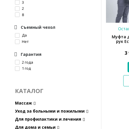
3
2
8
Съемный чехол
Остал
Да
Муфта д
рук E
Нет
3
Гарантия
2 года
1 год
КАТАЛОГ
Массаж
Уход за больными и пожилыми
Для профилактики и лечения
Для дома и семьи