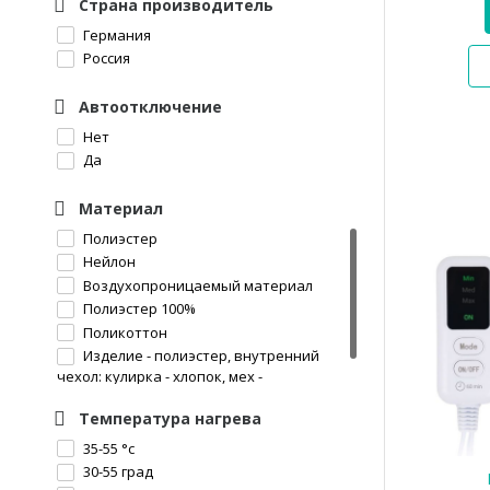
Страна производитель
Германия
Россия
Автоотключение
Нет
Да
Материал
Полиэстер
Нейлон
Воздухопроницаемый материал
Полиэстер 100%
Поликоттон
Изделие - полиэстер, внутренний
чехол: кулирка - хлопок, мех -
полиэстер.
Температура нагрева
35-55 °с
30-55 град