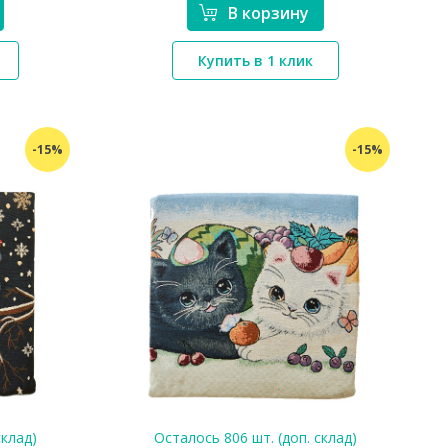
В корзину
*}
Купить в 1 клик
-15%
-15%
склад)
Осталось 806 шт. (доп. склад)