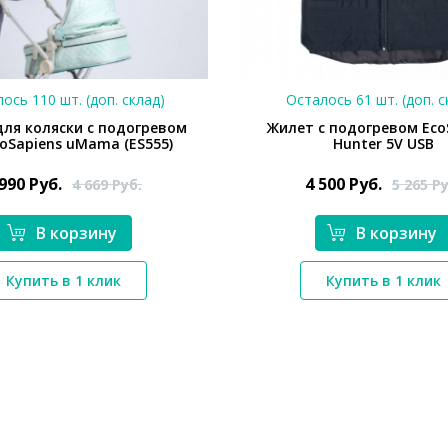
ось 110 шт. (доп. склад)
Осталось 61 шт. (доп. с
ля коляски с подогревом
Жилет с подогревом Eco
coSapiens uMama (ES555)
Hunter 5V USB
 990
Руб.
4 500
Руб.
4 669
Руб.
5 265
Ру
В корзину
В корзину
*}
Купить в 1 клик
Купить в 1 клик
*}