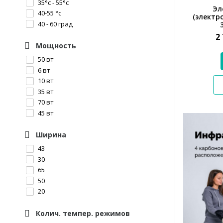
35°с - 55°с
Эл
40-55 °с
(электро
40 - 60 град
2
Мощность
50 вт
6 вт
10 вт
35 вт
70 вт
45 вт
Ширина
43
30
65
50
20
Колич. темпер. режимов