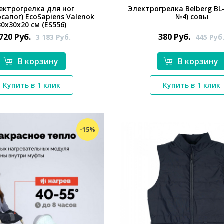
ектрогрелка для ног
Электрогрелка Belberg BL
сапог) EcoSapiens Valenok
№4) совы
30х30х20 см (ES556)
 720
Руб.
380
Руб.
3 183
Руб.
445
Руб
В корзину
В корзину
Купить в 1 клик
Купить в 1 клик
*}
*}
-15%