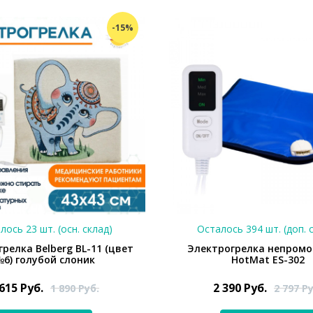
-15%
лось 23 шт. (осн. склад)
Осталось 394 шт. (доп. 
релка Belberg BL-11 (цвет
Электрогрелка непром
6) голубой слоник
HotMat ES-302
 615
Руб.
2 390
Руб.
1 890
Руб.
2 797
Ру