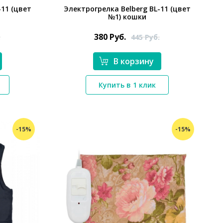
-11 (цвет
Электрогрелка Belberg BL-11 (цвет
№1) кошки
380
Руб.
.
445
Руб.
В корзину
Купить в 1 клик
*}
-15%
-15%